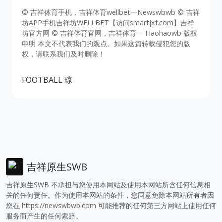
© 吉祥体育手机，吉祥体育wellbet一Newswbwb © 吉祥
坊APP手机吉祥坊WELLBET【访问smartjxf.com】吉祥
坊官方网 © 吉祥体育官网，吉祥体育一 Haohaowb 版权
申明 本文不代表我们的观点。如果这篇转载侵犯您的版
权，请联系我们及时删除！
FOOTBALL
琼
吉祥原生SWB
吉祥原生SWB 不承担与您使用本网站及使用本网站所含任何信息相
关的任何责任。作为使用本网站的条件，您同意免除本网站所有者因
您在
https://newswbwb.com
可能推荐的任何第三方网站上使用任何
服务而产生的任何索赔。