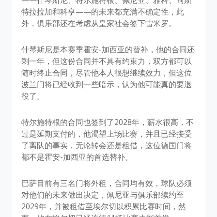
——什琴斯尼、特尔施特根、佩尼亚、雅科、阿斯
特拉拉加和科亨——的未来都充满不确定性，此
外，俱乐部还在考虑从皇家社会签下雷米罗。
什琴斯尼是本赛季霍安-加西亚的替补，他的合同还
剩一年，但这份合同并不具有约束力，双方都可以
随时终止合同，尽管他本人很想继续效力，但这位
波兰门将已经收到一些暗示，认为他可能真的要退
役了。
特尔施特根的合同也签到了2028年，薪水很高，不
过是延期支付的，他渴望上场比赛，并且已经接受
了离队的事实，无论转会还是租借，这位德国门将
都不是霍安-加西亚的首选替补。
巴萨目前有三名门将外租，合同均有效，球队必须
对他们的未来做出决定，佩尼亚与俱乐部续约至
2029年，并被租借至埃尔切以积累比赛时间，然