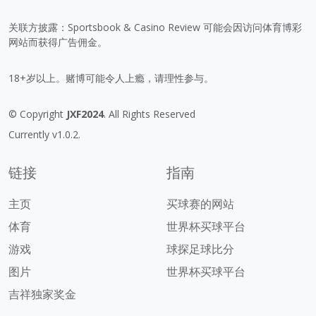
关联方披露：Sportsbook & Casino Review 可能会因访问体育博彩
网站而获得广告佣金。
18+岁以上。赌博可能令人上瘾，请理性参与。
© Copyright
JXF2024
. All Rights Reserved
Currently v1.0.2.
链接
指南
主页
买球赛的网站
体育
世界杯买球平台
游戏
球探足球比分
图片
世界杯买球平台
吉祥独家奖金