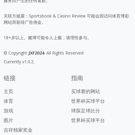
服务而产生的任何索赔。
关联方披露：Sportsbook & Casino Review 可能会因访问体育博彩
网站而获得广告佣金。
18+岁以上。赌博可能令人上瘾，请理性参与。
© Copyright
JXF2024
. All Rights Reserved
Currently v1.0.2.
链接
指南
主页
买球赛的网站
体育
世界杯买球平台
游戏
球探足球比分
图片
世界杯买球平台
吉祥独家奖金