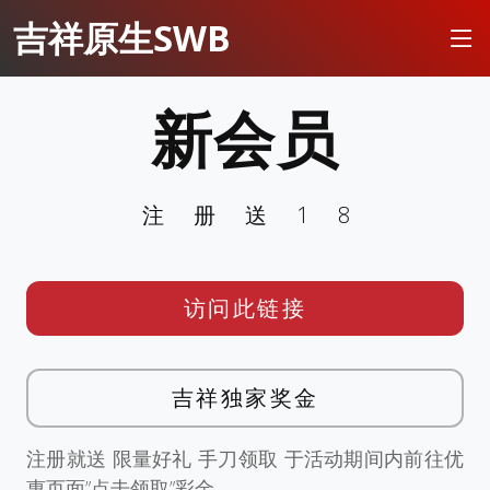
吉祥原生SWB
新会员
注册送18
访问此链接
吉祥独家奖金
注册就送 限量好礼 手刀领取 于活动期间内前往优
惠页面”点击领取”彩金。