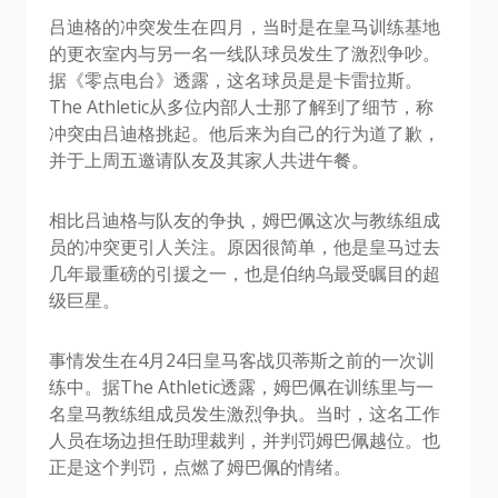
吕迪格的冲突发生在四月，当时是在皇马训练基地
的更衣室内与另一名一线队球员发生了激烈争吵。
据《零点电台》透露，这名球员是是卡雷拉斯。
The Athletic从多位内部人士那了解到了细节，称
冲突由吕迪格挑起。他后来为自己的行为道了歉，
并于上周五邀请队友及其家人共进午餐。
相比吕迪格与队友的争执，姆巴佩这次与教练组成
员的冲突更引人关注。原因很简单，他是皇马过去
几年最重磅的引援之一，也是伯纳乌最受瞩目的超
级巨星。
事情发生在4月24日皇马客战贝蒂斯之前的一次训
练中。据The Athletic透露，姆巴佩在训练里与一
名皇马教练组成员发生激烈争执。当时，这名工作
人员在场边担任助理裁判，并判罚姆巴佩越位。也
正是这个判罚，点燃了姆巴佩的情绪。