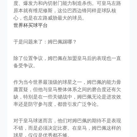
度、爆发力和内切射门能力制造杀伤。可皇马左路
原本就有维尼修斯，这位巴西边锋同样是球队核
心，也是在左路威胁最大的球员。
世界杯买球平台
于是问题来了：姆巴佩踢哪？
除了位置争议，姆巴佩在加盟皇马后的表现也一直
备受争议。
作为当今世界最顶级的球星之一，姆巴佩的能力毋
庸置疑，但他与皇马整体体系之间的磨合度还有欠
缺，特别是在一些关键战中，姆巴佩无论是进攻效
率还是防守参与度，都曾引发广泛争论。
对于皇马球迷而言，他们对姆巴佩的期待不是表现
不错，而是必须决定比赛。在皇马，姆巴佩这样的
球星，仅仅是优秀都不够。