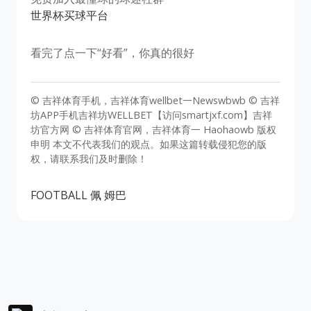
世界杯买球平台
看完了点一下“好看”，你真的很好
© 吉祥体育手机，吉祥体育wellbet一Newswbwb © 吉祥
坊APP手机吉祥坊WELLBET【访问smartjxf.com】吉祥
坊官方网 © 吉祥体育官网，吉祥体育一 Haohaowb 版权
申明 本文不代表我们的观点。如果这篇转载侵犯您的版
权，请联系我们及时删除！
FOOTBALL
佩
姆巴