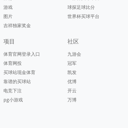
游戏
球探足球比分
图片
世界杯买球平台
吉祥独家奖金
项目
社区
体育官网登录入口
九游会
体育网投
冠军
买球站现金体育
凯发
靠谱的买球站
优博
电竞下注
开云
pg小游戏
万博