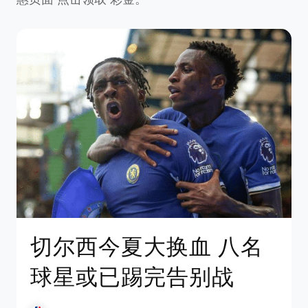
切尔西今夏大换血 八名
球星或已踢完告别战