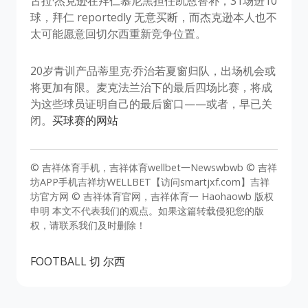
古拉·杰克逊在拜仁慕尼黑担任凯恩替补，31场进10
球，拜仁 reportedly 无意买断，而杰克逊本人也不
太可能愿意回切尔西重新竞争位置。
20岁青训产品蒂里克·乔治若夏窗归队，出场机会或
将更加有限。麦克法兰治下的最后四场比赛，将成
为这些球员证明自己的最后窗口——或者，早已关
闭。
买球赛的网站
© 吉祥体育手机，吉祥体育wellbet一Newswbwb © 吉祥
坊APP手机吉祥坊WELLBET【访问smartjxf.com】吉祥
坊官方网 © 吉祥体育官网，吉祥体育一 Haohaowb 版权
申明 本文不代表我们的观点。如果这篇转载侵犯您的版
权，请联系我们及时删除！
FOOTBALL
切
尔西