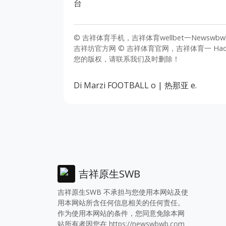
台
© 吉祥体育手机，吉祥体育wellbet一Newswbwb
吉祥坊官方网 © 吉祥体育官网，吉祥体育一 Ha
您的版权，请联系我们及时删除！
Di Marzi
FOOTBALL
o | 热那亚 e.
吉祥原生SWB
吉祥原生SWB 不承担与您使用本网站及使
用本网站所含任何信息相关的任何责任。
作为使用本网站的条件，您同意免除本网
站所有者因您在
https://newswbwb.com