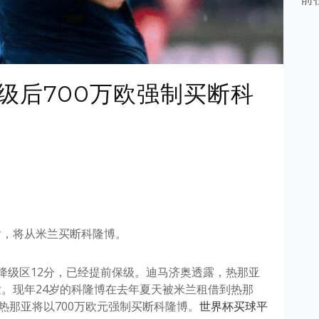
级后700万欧强制买断科
后，将从米兰买断科隆博。
降级区12分，已经提前保级。迪马济奥透露，热那亚
。现年24岁的科隆博在去年夏天被米兰租借到热那
热那亚将以700万欧元强制买断科隆博。
世界杯买球平