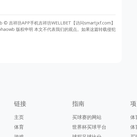
 © 吉祥坊APP手机吉祥坊WELLBET【访问smartjxf.com】
ohaowb 版权申明 本文不代表我们的观点。如果这篇转载侵犯
链接
指南
项
主页
买球赛的网站
体
体育
世界杯买球平台
体
游戏
球探足球比分
买