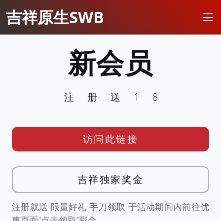
吉祥原生SWB
新会员
注册送18
访问此链接
吉祥独家奖金
注册就送 限量好礼 手刀领取 于活动期间内前往优
惠页面”点击领取”彩金。