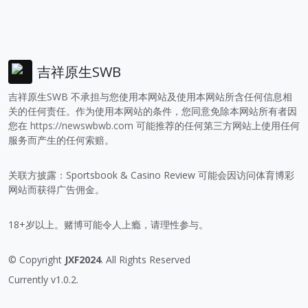
吉祥原生SWB
吉祥原生SWB 不承担与您使用本网站及使用本网站所含任何信息相
关的任何责任。作为使用本网站的条件，您同意免除本网站所有者因
您在
https://newswbwb.com
可能推荐的任何第三方网站上使用任何
服务而产生的任何索赔。
关联方披露：Sportsbook & Casino Review 可能会因访问体育博彩
网站而获得广告佣金。
18+岁以上。赌博可能令人上瘾，请理性参与。
© Copyright
JXF2024
. All Rights Reserved
Currently v1.0.2.