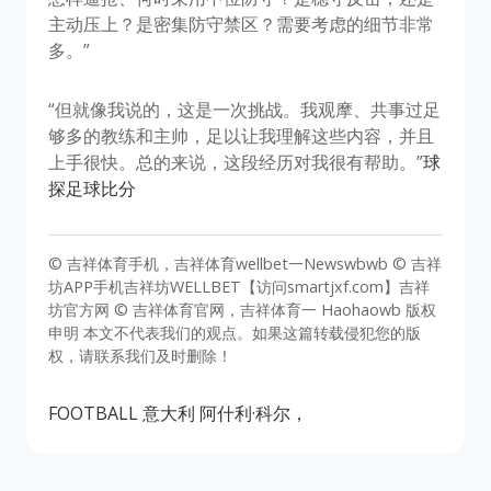
主动压上？是密集防守禁区？需要考虑的细节非常
多。”
“但就像我说的，这是一次挑战。我观摩、共事过足
够多的教练和主帅，足以让我理解这些内容，并且
上手很快。总的来说，这段经历对我很有帮助。”
球
探足球比分
© 吉祥体育手机，吉祥体育wellbet一Newswbwb © 吉祥
坊APP手机吉祥坊WELLBET【访问smartjxf.com】吉祥
坊官方网 © 吉祥体育官网，吉祥体育一 Haohaowb 版权
申明 本文不代表我们的观点。如果这篇转载侵犯您的版
权，请联系我们及时删除！
FOOTBALL
意大利
阿什利·科尔，