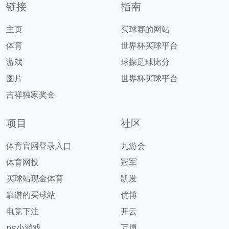
链接
指南
主页
买球赛的网站
体育
世界杯买球平台
游戏
球探足球比分
图片
世界杯买球平台
吉祥独家奖金
项目
社区
体育官网登录入口
九游会
体育网投
冠军
买球站现金体育
凯发
靠谱的买球站
优博
电竞下注
开云
pg小游戏
万博