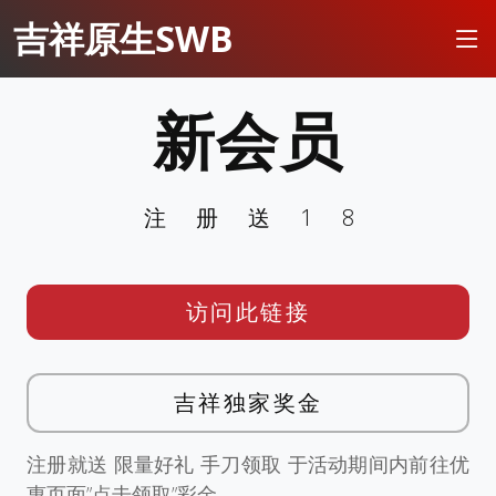
吉祥原生SWB
新会员
注册送18
访问此链接
吉祥独家奖金
注册就送 限量好礼 手刀领取 于活动期间内前往优
惠页面”点击领取”彩金。