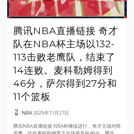
腾讯NBA直播链接 奇才
队在NBA杯主场以132-
113击败老鹰队，结束了
14连败。麦科勒姆得到
46分，萨尔得到27分和
11个篮板
NBA
2025年11月27日
腾讯NBA直播链接 NBA杯继续进行，奇才主场对阵
老鹰。此役麦科勒姆轰下全场最高的46分，腾讯