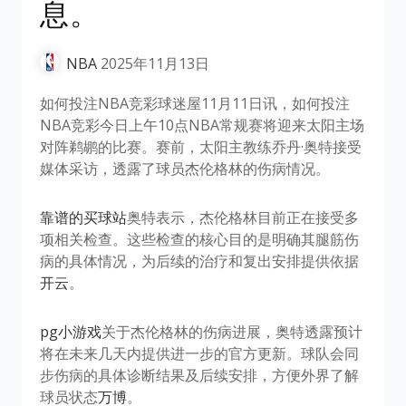
息。
NBA
2025年11月13日
如何投注NBA竞彩球迷屋11月11日讯，如何投注
NBA竞彩今日上午10点NBA常规赛将迎来太阳主场
对阵鹈鹕的比赛。赛前，太阳主教练乔丹·奥特接受
媒体采访，透露了球员杰伦格林的伤病情况。
靠谱的买球站
奥特表示，杰伦格林目前正在接受多
项相关检查。这些检查的核心目的是明确其腿筋伤
病的具体情况，为后续的治疗和复出安排提供依据
开云
。
pg小游戏
关于杰伦格林的伤病进展，奥特透露预计
将在未来几天内提供进一步的官方更新。球队会同
步伤病的具体诊断结果及后续安排，方便外界了解
球员状态
万博
。