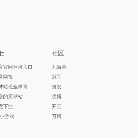
目
社区
育官网登录入口
九游会
育网投
冠军
球站现金体育
凯发
谱的买球站
优博
竞下注
开云
g小游戏
万博