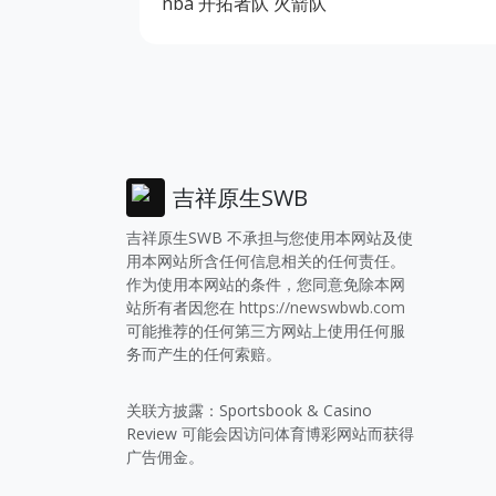
nba
开拓者队
火箭队
吉祥原生SWB
吉祥原生SWB 不承担与您使用本网站及使
用本网站所含任何信息相关的任何责任。
作为使用本网站的条件，您同意免除本网
站所有者因您在
https://newswbwb.com
可能推荐的任何第三方网站上使用任何服
务而产生的任何索赔。
关联方披露：Sportsbook & Casino
Review 可能会因访问体育博彩网站而获得
广告佣金。