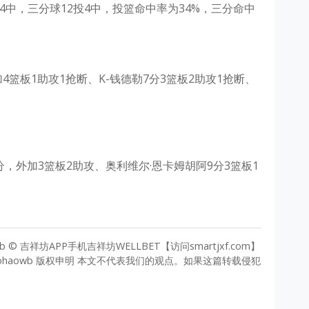
4中，三分球12投4中，投篮命中率为34%，三分命中
篮板1助攻1抢断、K-钱德勒7分3篮板2助攻1抢断、
分，外加3篮板2助攻、奥利维尔·恩卡姆胡阿9分3篮板1
 © 吉祥坊APP手机吉祥坊WELLBET【访问smartjxf.com】
ohaowb 版权申明 本文不代表我们的观点。如果这篇转载侵犯