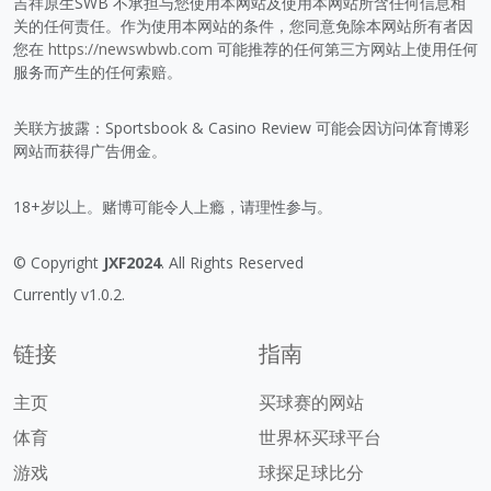
吉祥原生SWB 不承担与您使用本网站及使用本网站所含任何信息相
关的任何责任。作为使用本网站的条件，您同意免除本网站所有者因
您在
https://newswbwb.com
可能推荐的任何第三方网站上使用任何
服务而产生的任何索赔。
关联方披露：Sportsbook & Casino Review 可能会因访问体育博彩
网站而获得广告佣金。
18+岁以上。赌博可能令人上瘾，请理性参与。
© Copyright
JXF2024
. All Rights Reserved
Currently v1.0.2.
链接
指南
主页
买球赛的网站
体育
世界杯买球平台
游戏
球探足球比分