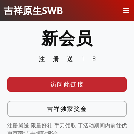
吉祥原生SWB
新会员
注册送18
访问此链接
吉祥独家奖金
注册就送 限量好礼 手刀领取 于活动期间内前往优
惠页面”点击领取”彩金。