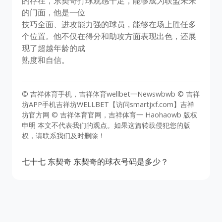
的存在，东契奇打球观感十足，能够成为联盟未来
的门面，他是一位
技巧全面、进攻能力强的球员，能够在场上胜任多
个位置。他不仅在得分和助攻方面表现出色，还展
现了超越年龄的成
熟度和自信。
© 吉祥体育手机，吉祥体育wellbet一Newswbwb © 吉祥
坊APP手机吉祥坊WELLBET【访问smartjxf.com】吉祥
坊官方网 © 吉祥体育官网，吉祥体育一 Haohaowb 版权
申明 本文不代表我们的观点。如果这篇转载侵犯您的版
权，请联系我们及时删除！
七十七
东契奇
东契奇的球衣号码是多少？