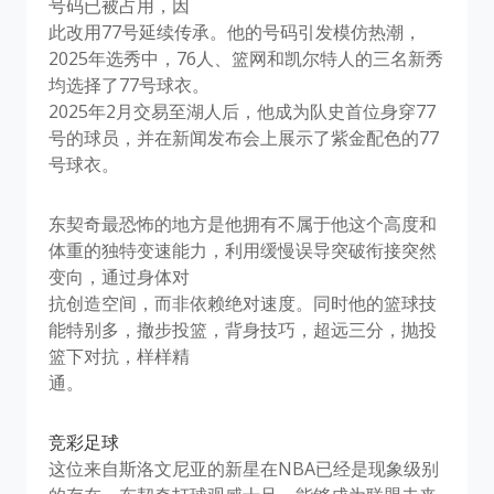
号码已被占用，因
此改用77号延续传承。他的号码引发模仿热潮，
2025年选秀中，76人、篮网和凯尔特人的三名新秀
均选择了77号球衣。
2025年2月交易至湖人后，他成为队史首位身穿77
号的球员，并在新闻发布会上展示了紫金配色的77
号球衣。
东契奇最恐怖的地方是他拥有不属于他这个高度和
体重的独特变速能力，利用缓慢误导突破衔接突然
变向，通过身体对
抗创造空间，而非依赖绝对速度。同时他的篮球技
能特别多，撤步投篮，背身技巧，超远三分，抛投
篮下对抗，样样精
通。
竞彩足球
这位来自斯洛文尼亚的新星在NBA已经是现象级别