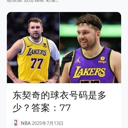
东契奇的球衣号码是多
少？答案：77
NBA
2025年7月13日