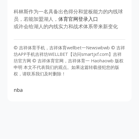
科林斯作为一名具备出色得分和篮板能力的内线球
员，若能加盟湖人，
体育官网登录入口
或许会给湖人的内线实力和战术体系带来新变化
© 吉祥体育手机，吉祥体育wellbet一Newswbwb © 吉祥
坊APP手机吉祥坊WELLBET【访问smartjxf.com】吉祥
坊官方网 © 吉祥体育官网，吉祥体育一 Haohaowb 版权
申明 本文不代表我们的观点。如果这篇转载侵犯您的版
权，请联系我们及时删除！
nba