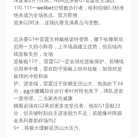
球迷屋6月7日讯，NBA总决赛G1雷霆在主场以
110-111一
wellbet
分惜败步行者，哈利伯顿0.3秒准
绝杀成为全场焦点。双方即将
迎来G2对决，这场比赛充满看点与变数。
总决赛G1中雷霆主帅戴格诺特变阵，撤下哈滕斯坦
启用一大四小阵容，上半场虽建立优势，但后续内
线篮板失控，全场
篮板输17个。雷霆G2一定会强化篮板保护。若继续
沿用单中锋，需在防守策略上弥补短板，加强对篮
板球的冲抢和保
护。进攻端，雷霆过于依赖亚历山大。他虽砍下34
分，
pg小游戏
却在步行者针对性包夹下，球队进攻
一度停滞。二当家杰伦威廉
姆斯必须在G2承担更多攻坚任务。他在G1贡献23
分，但关键时刻自主进攻能力不足，若能像对阵掘
金系列赛那样场均2
5+，将极大缓解亚历山大压力。