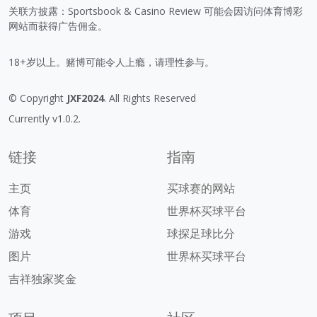
关联方披露：Sportsbook & Casino Review 可能会因访问体育博彩
网站而获得广告佣金。
18+岁以上。赌博可能令人上瘾，请理性参与。
© Copyright
JXF2024
. All Rights Reserved
Currently v1.0.2.
链接
指南
主页
买球赛的网站
体育
世界杯买球平台
游戏
球探足球比分
图片
世界杯买球平台
吉祥独家奖金