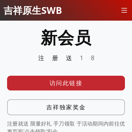
吉祥原生SWB
新会员
注册送18
访问此链接
吉祥独家奖金
注册就送 限量好礼 手刀领取 于活动期间内前往优
惠页面”点击领取”彩金。