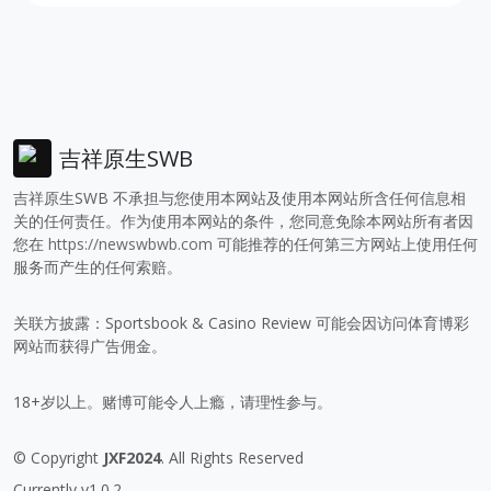
吉祥原生SWB
吉祥原生SWB 不承担与您使用本网站及使用本网站所含任何信息相
关的任何责任。作为使用本网站的条件，您同意免除本网站所有者因
您在
https://newswbwb.com
可能推荐的任何第三方网站上使用任何
服务而产生的任何索赔。
关联方披露：Sportsbook & Casino Review 可能会因访问体育博彩
网站而获得广告佣金。
18+岁以上。赌博可能令人上瘾，请理性参与。
© Copyright
JXF2024
. All Rights Reserved
Currently v1.0.2.