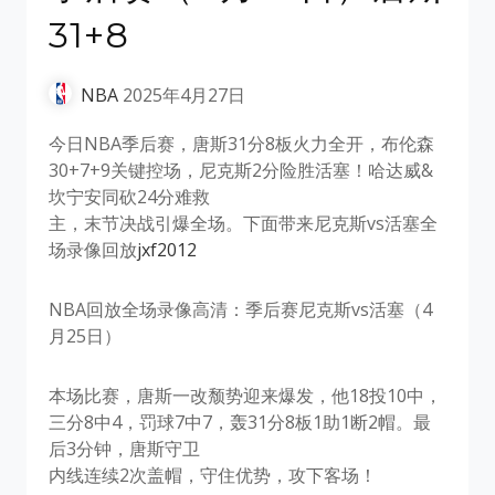
31+8
NBA
2025年4月27日
今日NBA季后赛，唐斯31分8板火力全开，布伦森
30+7+9关键控场，尼克斯2分险胜活塞！哈达威&
坎宁安同砍24分难救
主，末节决战引爆全场。下面带来尼克斯vs活塞全
场录像回放
jxf2012
NBA回放全场录像高清：季后赛尼克斯vs活塞（4
月25日）
本场比赛，唐斯一改颓势迎来爆发，他18投10中，
三分8中4，罚球7中7，轰31分8板1助1断2帽。最
后3分钟，唐斯守卫
内线连续2次盖帽，守住优势，攻下客场！