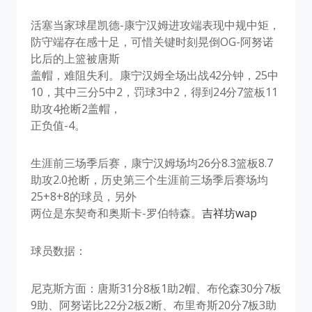
活塞当家球星凯德-康宁汉姆进攻端表现中规中矩，
防守端存在感十足，可惜关键时刻晃倒OG-阿努诺
比后的上篮被唐斯
盖帽，难阻失利。康宁汉姆全场出战42分钟，25中
10，其中三分5中2，罚球3中2，得到24分7篮板11
助攻4抢断2盖帽，
正负值-4。
生涯前三场季后赛，康宁汉姆场均26分8.3篮板8.7
助攻2.0抢断，历史第三个生涯前三场季后赛场均
25+8+8的球员，另外
两位是东契奇和奥斯卡-罗伯特森。
吉祥坊wap
球员数据：
尼克斯方面：唐斯31分8板1助2帽、布伦森30分7板
9助、阿努诺比22分2板2断、布里奇斯20分7板3助