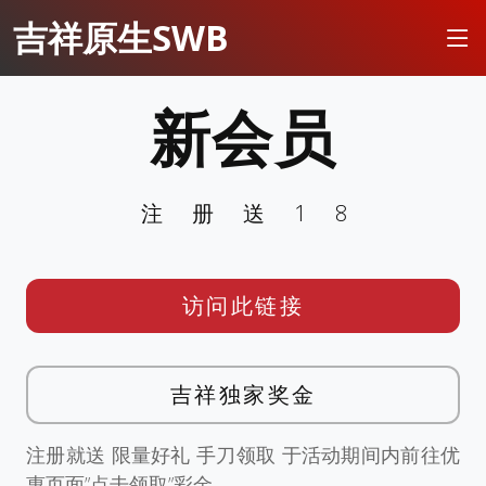
吉祥原生SWB
新会员
注册送18
访问此链接
吉祥独家奖金
注册就送 限量好礼 手刀领取 于活动期间内前往优
惠页面”点击领取”彩金。