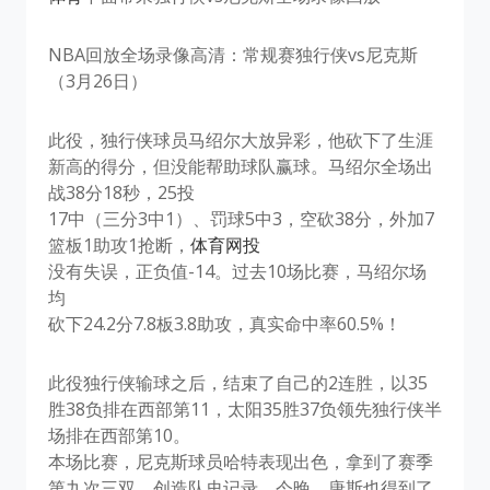
NBA回放全场录像高清：常规赛独行侠vs尼克斯
（3月26日）
此役，独行侠球员马绍尔大放异彩，他砍下了生涯
新高的得分，但没能帮助球队赢球。马绍尔全场出
战38分18秒，25投
17中（三分3中1）、罚球5中3，空砍38分，外加7
篮板1助攻1抢断，
体育网投
没有失误，正负值-14。过去10场比赛，马绍尔场
均
砍下24.2分7.8板3.8助攻，真实命中率60.5%！
此役独行侠输球之后，结束了自己的2连胜，以35
胜38负排在西部第11，太阳35胜37负领先独行侠半
场排在西部第10。
本场比赛，尼克斯球员哈特表现出色，拿到了赛季
第九次三双，创造队史记录。今晚，唐斯也得到了