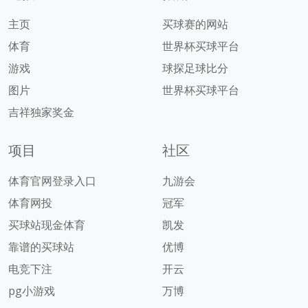
主页
买球赛的网站
体育
世界杯买球平台
游戏
球探足球比分
图片
世界杯买球平台
吉祥独家奖金
项目
社区
体育官网登录入口
九游会
体育网投
冠军
买球站现金体育
凯发
靠谱的买球站
优博
电竞下注
开云
pg小游戏
万博