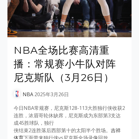
NBA全场比赛高清重
播：常规赛小牛队对阵
尼克斯队（3月26日）
NBA
2025年3月26日
今日NBA常规赛，尼克斯128-113大胜独行侠收获2
连胜，浓眉哥轮休缺席，尼克斯成为东部第3支达
成45胜球队，独行
侠结束2连胜落后西部第十的太阳半个胜场。
吉祥
体育
下面带来独行侠vs尼克斯全场录像回放