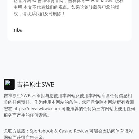
坊官方网 © 吉祥体育官网，吉祥体育一 Haohaowb 版权
申明 本文不代表我们的观点。如果这篇转载侵犯您的版
权，请联系我们及时删除！
nba
吉祥原生SWB
吉祥原生SWB 不承担与您使用本网站及使用本网站所含任何信息相
关的任何责任。作为使用本网站的条件，您同意免除本网站所有者因
您在
https://newswbwb.com
可能推荐的任何第三方网站上使用任何
服务而产生的任何索赔。
关联方披露：Sportsbook & Casino Review 可能会因访问体育博彩
网站而获得广告佣金。