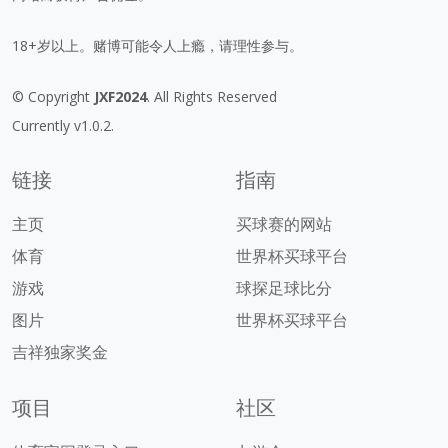
18+岁以上。赌博可能令人上瘾，请理性参与。
© Copyright
JXF2024
. All Rights Reserved
Currently v1.0.2.
链接
指南
主页
买球赛的网站
体育
世界杯买球平台
游戏
球探足球比分
图片
世界杯买球平台
吉祥独家奖金
项目
社区