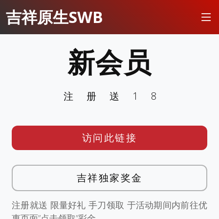
吉祥原生SWB
新会员
注册送18
访问此链接
吉祥独家奖金
注册就送 限量好礼 手刀领取 于活动期间内前往优
惠页面”点击领取”彩金。