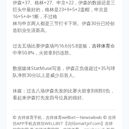
伊森+37、格林+27、申京+22，伊森的数据还是三
巨头中最好的，格林是23+9+5+2盖帽，申京是
16+5+4+1断，不过格
林与申京两人都是三节打卡下班。伊森30分已经创
造职业生涯新高。
过去五场比赛伊森场均16.6分5.8篮板，
吉祥体育
命
中率50.8%，火箭拿到5连胜。
数据媒体StatMuse写道，伊森正负值超过+35与球
队净胜30分以上是威少后首人。
休媒：过去八场伊森先发的比赛火箭拿到8胜0负，
看起来伊森打先发四号位真的很好。
© 吉祥体育手机，吉祥体育wellbet一Newswbwb © 吉祥
坊APP手机吉祥坊WELLBET【访问smartjxf.com】吉祥