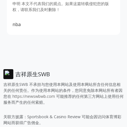
申明 本文不代表我们的观点。如果这篇转载侵犯您的版
权，请联系我们及时删除！
nba
吉祥原生SWB
吉祥原生SWB 不承担与您使用本网站及使用本网站所含任何信息相
关的任何责任。作为使用本网站的条件，您同意免除本网站所有者因
您在
https://newswbwb.com
可能推荐的任何第三方网站上使用任何
服务而产生的任何索赔。
关联方披露：Sportsbook & Casino Review 可能会因访问体育博彩
网站而获得广告佣金。