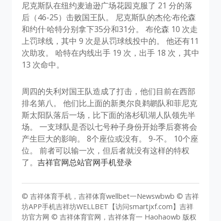
尼克斯队在纽约麦迪逊广场花园克服了 21 分的落
后（46-25）击败国王队。 尼克斯队的杰伦·布伦森
和约什·哈特分别拿下35分和31分。 布伦森 10 次走
上罚球线，其中 9 次是从罚球线投中的。 他还有11
次助攻。 哈特在内线出手 19 次，出手 18 次，其中
13 次命中。
周四的失利对国王队造成了打击，他们目前在西部
排名第八。 他们比上面的新奥尔良鹈鹕队和菲尼克
斯太阳队落后一场，比下面的洛杉矶湖人队领先半
场。 一支球队是否以七号种子身份开始季后赛将会
产生巨大的影响。 8个座位或没有。 9-不。 10个座
位。 前者可以输一次，但后者就没有这样的特权
了。
吉祥官网总站官网手机登录
© 吉祥体育手机，吉祥体育wellbet一Newswbwb © 吉祥
坊APP手机吉祥坊WELLBET【访问smartjxf.com】吉祥
坊官方网 © 吉祥体育官网，吉祥体育一 Haohaowb 版权