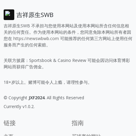
吉祥原生SWB
吉祥原生SWB 不承担与您使用本网站及使用本网站所含任何信息相
关的任何责任。作为使用本网站的条件，您同意免除本网站所有者因
您在
https://newswbwb.com
可能推荐的任何第三方网站上使用任何
服务而产生的任何索赔。
关联方披露：Sportsbook & Casino Review 可能会因访问体育博彩
网站而获得广告佣金。
18+岁以上。赌博可能令人上瘾，请理性参与。
© Copyright
JXF2024
. All Rights Reserved
Currently v1.0.2.
链接
指南