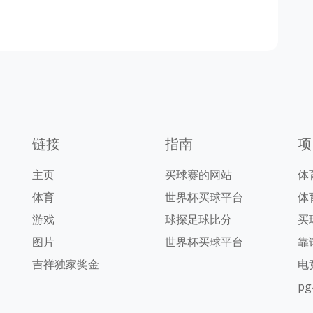
链接
指南
项
主页
买球赛的网站
体
体育
世界杯买球平台
体
游戏
球探足球比分
买
图片
世界杯买球平台
靠
吉祥独家奖金
电
p