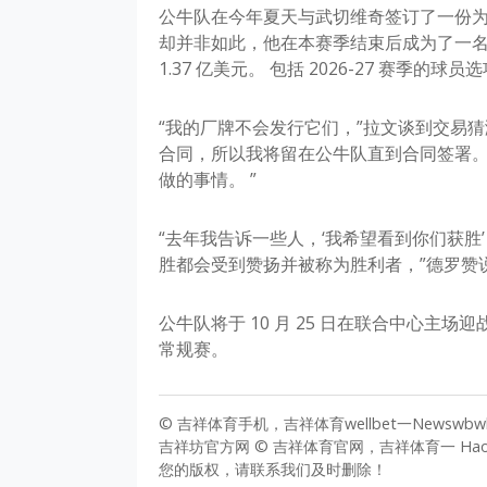
公牛队在今年夏天与武切维奇签订了一份为期
却并非如此，他在本赛季结束后成为了一
1.37 亿美元。 包括 2026-27 赛季
“我的厂牌不会发行它们，”拉文谈到交易猜
合同，所以我将留在公牛队直到合同签署。
做的事情。 ”
“去年我告诉一些人，‘我希望看到你们获
胜都会受到赞扬并被称为胜利者，”德罗赞说
公牛队将于 10 月 25 日在联合中心主场
常规赛。
© 吉祥体育手机，吉祥体育wellbet一Newswbwb
吉祥坊官方网 © 吉祥体育官网，吉祥体育一 Ha
您的版权，请联系我们及时删除！