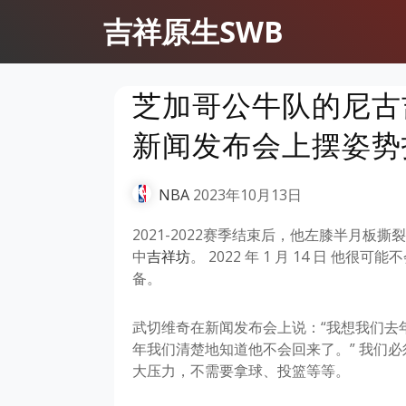
吉祥原生SWB
芝加哥公牛队的尼古
新闻发布会上摆姿势
NBA
2023年10月13日
2021-2022赛季结束后，他左膝半月板
中
吉祥坊
。 2022 年 1 月 14 日 他很
备。
武切维奇在新闻发布会上说：“我想我们去年
年我们清楚地知道他不会回来了。” 我们
大压力，不需要拿球、投篮等等。