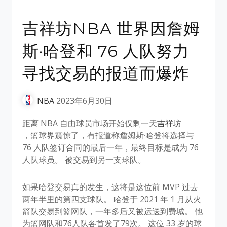
吉祥坊NBA 世界因詹姆
斯·哈登和 76 人队努力
寻找交易的报道而爆炸
NBA
2023年6月30日
距离 NBA 自由球员市场开始仅剩一天
吉祥坊
，篮球界震惊了，有报道称詹姆斯·哈登将选择与
76 人队签订合同的最后一年，最终目标是成为 76
人队球员。 被交易到另一支球队。
如果哈登交易真的发生，这将是这位前 MVP 过去
两年半里的第四支球队。 哈登于 2021 年 1 月从火
箭队交易到篮网队，一年多后又被运送到费城。 他
为篮网队和76人队各首发了79次。 这位 33 岁的球