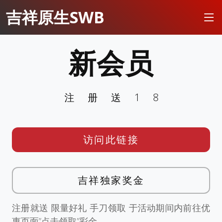
吉祥原生SWB
新会员
注册送18
访问此链接
吉祥独家奖金
注册就送 限量好礼 手刀领取 于活动期间内前往优
惠页面”点击领取”彩金。