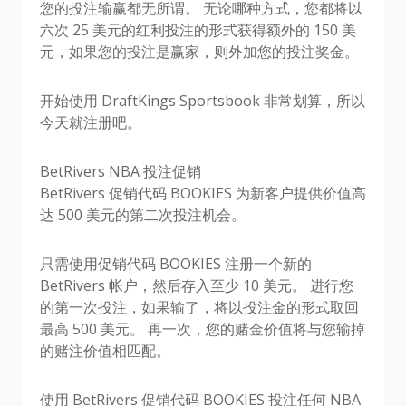
您的投注输赢都无所谓。 无论哪种方式，您都将以
六次 25 美元的红利投注的形式获得额外的 150 美
元，如果您的投注是赢家，则外加您的投注奖金。
开始使用 DraftKings Sportsbook 非常划算，所以
今天就注册吧。
BetRivers NBA 投注促销
BetRivers 促销代码 BOOKIES 为新客户提供价值高
达 500 美元的第二次投注机会。
只需使用促销代码 BOOKIES 注册一个新的
BetRivers 帐户，然后存入至少 10 美元。 进行您
的第一次投注，如果输了，将以投注金的形式取回
最高 500 美元。 再一次，您的赌金价值将与您输掉
的赌注价值相匹配。
使用 BetRivers 促销代码 BOOKIES 投注任何 NBA