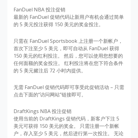
FanDuel NBA 投注促销
最新的 FanDuel 促销代码让新用户有机会通过简单
的 5 美元投注获得 150 美元的奖金投注。
只需在 FanDuel Sportsbook 上注册一个新帐户，
首次下注至少 5 美元，即可自动从 FanDuel 获得
150 美元的红利投注。 然后，您可以使用您想要的
任何面额的奖金投注。 红利投注将在您下符合条件
的 5 美元赌注后 72 小时内提供。
无需 FanDuel 促销代码即可享受此促销活动 – 只需
点击下面的“访问网站”链接即可。
DraftKings NBA 投注促销
使用当前的 DraftKings 促销代码，新客户下注 5
美元可获得 150 美元的奖金。 只需注册一个新帐
户，存入至少 5 美元，然后进行第一次投注。 无论