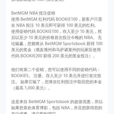
BetMGM NBA 投注促销
使用 BetMGM 红利代码 BOOKIE100，新客户只需
在 NBA 投注 10 美元即可获得 100 美元的红利。
使用促销代码 BOOKIE100，存入至少 10 美元，然
后以至少 10 美元的价格首次投注今晚的 NBA。 无
论输赢，您都将从 BetMGM Sportsbook 获得 100
美元的奖金（俄亥俄州和马萨诸塞州的玩家应使用
代码 BOOKIE200 获得 200 美元的奖金投注）。
他们有第二个促销，您可以使用不同的促销代码：
BOOKIES。 注册、存入至少 10 美元并进行首次投
注。 如果它输了，您将在红利投注中取回您的本金
（最高 1,000 美元）。
这是来自 BetMGM Sportsbook 的超值优惠，所以
如果您喜欢体育博彩，包括 NBA，并且想获得您的
首注优惠，请立即利用它。