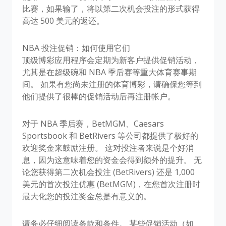
比赛，如果输了，将以第二次机会投注的形式获得
高达 500 美元的返还。
NBA 投注促销：如何使用它们
顶级博彩应用程序会定期为新客户提供促销活动，
尤其是在超级碗和 NBA 季后赛等重大体育赛事期
间。 如果有您尚未注册的体育博彩，请确保您等到
他们提供了很棒的促销活动后再注册帐户。
对于 NBA 季后赛，BetMGM、Caesars
Sportsbook 和 BetRivers 等公司都提供了极好的
欢迎奖金来鼓励注册。 这对投注者来说是个好消
息，因为这意味着您的资金会得到额外的提升。 无
论您获得第二次机会投注 (BetRivers) 还是 1,000
美元的首次投注优惠 (BetMGM)，在您首次注册时
最大化您的投注奖金总是有意义的。
请务必仔细阅读条款和条件。 某些促销活动（如