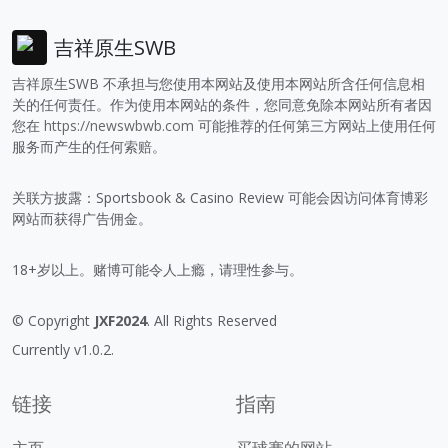
吉祥原生SWB
吉祥原生SWB 不承担与您使用本网站及使用本网站所含任何信息相
关的任何责任。作为使用本网站的条件，您同意免除本网站所有者因
您在
https://newswbwb.com
可能推荐的任何第三方网站上使用任何
服务而产生的任何索赔。
关联方披露：Sportsbook & Casino Review 可能会因访问体育博彩
网站而获得广告佣金。
18+岁以上。赌博可能令人上瘾，请理性参与。
© Copyright
JXF2024
. All Rights Reserved
Currently v1.0.2.
链接
指南