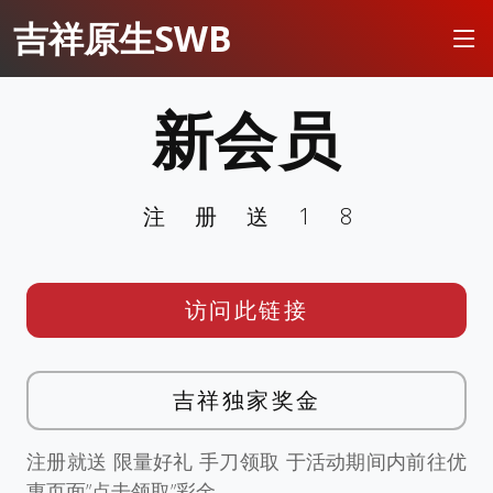
吉祥原生SWB
新会员
注册送18
访问此链接
吉祥独家奖金
注册就送 限量好礼 手刀领取 于活动期间内前往优
惠页面”点击领取”彩金。