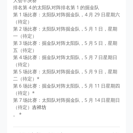
大会半决赛
排名第 4 的太阳队对阵排名第 1 的掘金队
第 1 场比赛：太阳队对阵掘金队，4 月 29 日星期六
（待定）
第 2 场比赛：太阳队对阵掘金队，5 月 1 日，星期
一（待定）
第 3 场比赛：掘金队对阵太阳队，5 月 5 日，星期
五（待定）
第 4 场比赛：掘金队对阵太阳队，5 月 7 日星期日
（待定）
第 5 场比赛：太阳队对阵掘金队，5 月 9 日，星期
二（待定）*
第 6 场比赛：掘金队对阵太阳队，5 月 11 日星期四
（待定）*
第 7 场比赛：太阳队对阵掘金队，5 月 14 日星期日
（待定）
吉祥坊
。 *