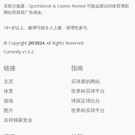
关联方披露：Sportsbook & Casino Review 可能会因访问体育博彩
网站而获得广告佣金。
18+岁以上。赌博可能令人上瘾，请理性参与。
© Copyright
JXF2024
. All Rights Reserved
Currently v1.0.2.
链接
指南
主页
买球赛的网站
体育
世界杯买球平台
游戏
球探足球比分
图片
世界杯买球平台
吉祥独家奖金