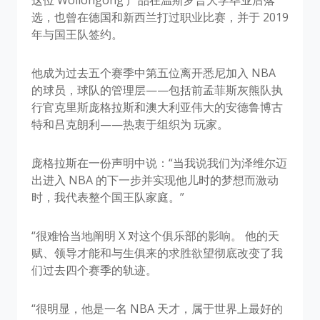
这位 Wollongong 产品在温斯罗普大学毕业后落
选，也曾在德国和新西兰打过职业比赛，并于 2019
年与国王队签约。
他成为过去五个赛季中第五位离开悉尼加入 NBA
的球员，球队的管理层——包括前孟菲斯灰熊队执
行官克里斯庞格拉斯和澳大利亚伟大的安德鲁博古
特和吕克朗利——热衷于组织为 玩家。
庞格拉斯在一份声明中说：“当我说我们为泽维尔迈
出进入 NBA 的下一步并实现他儿时的梦想而激动
时，我代表整个国王队家庭。”
“很难恰当地阐明 X 对这个俱乐部的影响。 他的天
赋、领导才能和与生俱来的求胜欲望彻底改变了我
们过去四个赛季的轨迹。
“很明显，他是一名 NBA 天才，属于世界上最好的