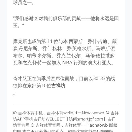
球员之一。
“我们感谢 X 对我们俱乐部的贡献——他将永远是国
王。”
库克斯也成为第 11 位与本·西蒙斯、乔什·吉迪、戴
森·丹尼尔斯、乔什·格林、乔·英格尔斯、马蒂斯·赛
布尔、帕蒂·米尔斯、乔克·兰代尔、马修·德拉维多
瓦和杰克·怀特一起加入 NBA 行列的澳大利亚人。
奇才队正在为季后赛席位而战，目前以30-33的战
绩排在东部第10位
吉祥坊
。
© 吉祥体育手机，吉祥体育wellbet一Newswbwb © 吉祥
坊APP手机吉祥坊WELLBET【访问smartjxf.com】吉祥
坊官方网 © 吉祥体育官网，吉祥体育一 Haohaowb 版权
申明 本文不代表我们的观点。如果这篇转载侵犯您的版