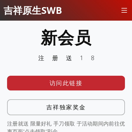
吉祥原生SWB
新会员
注册送18
访问此链接
吉祥独家奖金
注册就送 限量好礼 手刀领取 于活动期间内前往优
惠页面”点击领取”彩金。