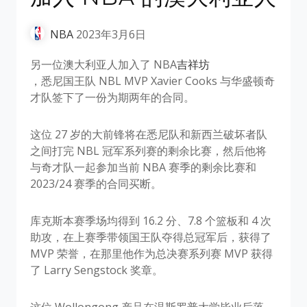
NBA
2023年3月6日
另一位澳大利亚人加入了 NBA
吉祥坊
，悉尼国王队 NBL MVP Xavier Cooks 与华盛顿奇
才队签下了一份为期两年的合同。
这位 27 岁的大前锋将在悉尼队和新西兰破坏者队
之间打完 NBL 冠军系列赛的剩余比赛，然后他将
与奇才队一起参加当前 NBA 赛季的剩余比赛和
2023/24 赛季的合同买断。
库克斯本赛季场均得到 16.2 分、7.8 个篮板和 4 次
助攻，在上赛季带领国王队夺得总冠军后，获得了
MVP 荣誉，在那里他作为总决赛系列赛 MVP 获得
了 Larry Sengstock 奖章。