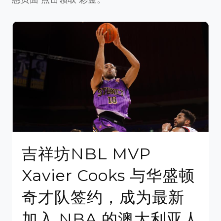
吉祥坊NBL MVP
Xavier Cooks 与华盛顿
奇才队签约，成为最新
加入 NBA 的澳大利亚人