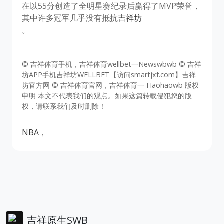
在以55分创造了全明星赛纪录后赢得了MVP荣誉，
其中许多冠军几乎没有抵抗
吉祥坊
。
© 吉祥体育手机，吉祥体育wellbet一Newswbwb © 吉祥
坊APP手机吉祥坊WELLBET【访问smartjxf.com】吉祥
坊官方网 © 吉祥体育官网，吉祥体育一 Haohaowb 版权
申明 本文不代表我们的观点。如果这篇转载侵犯您的版
权，请联系我们及时删除！
NBA，
吉祥原生SWB