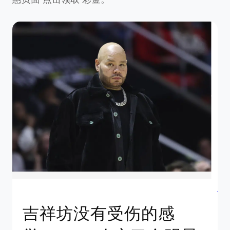
吉祥坊没有受伤的感