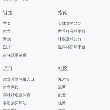
链接
指南
主页
买球赛的网站
体育
世界杯买球平台
游戏
球探足球比分
图片
世界杯买球平台
吉祥独家奖金
项目
社区
体育官网登录入口
九游会
体育网投
冠军
买球站现金体育
凯发
靠谱的买球站
优博