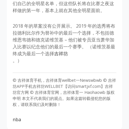
们自己的全明星名单，但这些队长将在比赛之夜这
样做的第一年，基本上就在其他全明星面前。
2018 年的草案没有公开展示。 2019 年的选秀将布
拉德利比尔作为替补中的最后一个选择，不包括德
维恩韦德和德克诺维茨基 – 他们被专员亚当萧华加
入比赛以纪念他们的最后一个赛季。 （诺维茨基最
终成为最后一个选择
吉祥坊
。）
© 吉祥体育手机，吉祥体育wellbet一Newswbwb © 吉祥
坊APP手机吉祥坊WELLBET【访问smartjxf.com】吉祥
坊官方网 © 吉祥体育官网，吉祥体育一 Haohaowb 版权
申明 本文不代表我们的观点。如果这篇转载侵犯您的版
权，请联系我们及时删除！
nba