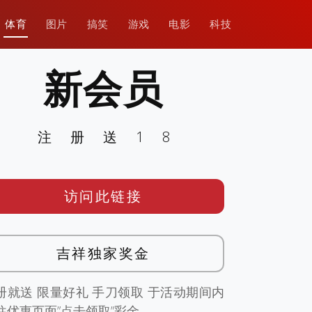
体育
图片
搞笑
游戏
电影
科技
新会员
注册送18
访问此链接
吉祥独家奖金
册就送 限量好礼 手刀领取 于活动期间内
往优惠页面”点击领取”彩金。