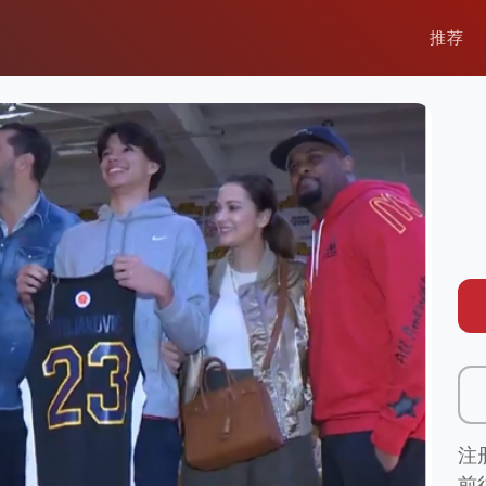
推荐
注
前