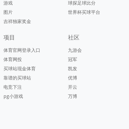
游戏
球探足球比分
图片
世界杯买球平台
吉祥独家奖金
项目
社区
体育官网登录入口
九游会
体育网投
冠军
买球站现金体育
凯发
靠谱的买球站
优博
电竞下注
开云
pg小游戏
万博