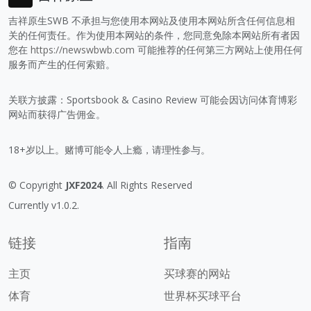
吉祥原生SWB 不承担与您使用本网站及使用本网站所含任何信息相
关的任何责任。作为使用本网站的条件，您同意免除本网站所有者因
您在
https://newswbwb.com
可能推荐的任何第三方网站上使用任何
服务而产生的任何索赔。
关联方披露：Sportsbook & Casino Review 可能会因访问体育博彩
网站而获得广告佣金。
18+岁以上。赌博可能令人上瘾，请理性参与。
© Copyright
JXF2024
. All Rights Reserved
Currently v1.0.2.
链接
指南
主页
买球赛的网站
体育
世界杯买球平台