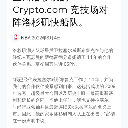
Crypto.com 竞技场对
阵洛杉矶快船队。
NBA
2022年8月4日
洛杉矶湖人队球星后卫拉塞尔威斯布鲁克在与他的
经纪人瓦瑟曼的萨德富彻分道扬镳了 14 年的合作
伙伴关系。富彻周五告诉 ESPN。
“我已经代表拉塞尔威斯布鲁克工作了 14 年，并为
我们的合作伙伴关系感到自豪。这包括成功的 2008
年选秀、超级最大合同以及历史上唯一最高重新谈
判和延长的合同。当他上任时，我也支持拉塞尔。
时尚行业领袖并且最近连续3次以拉塞尔的名义上
市。因此，他的家乡洛杉矶湖人队正在出售，”富彻
在一份声明中说。