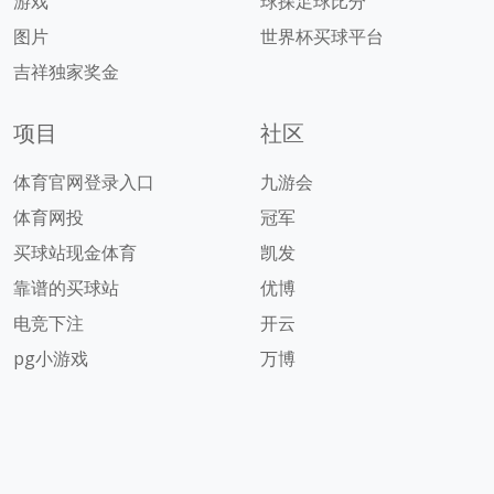
游戏
球探足球比分
图片
世界杯买球平台
吉祥独家奖金
项目
社区
体育官网登录入口
九游会
体育网投
冠军
买球站现金体育
凯发
靠谱的买球站
优博
电竞下注
开云
pg小游戏
万博