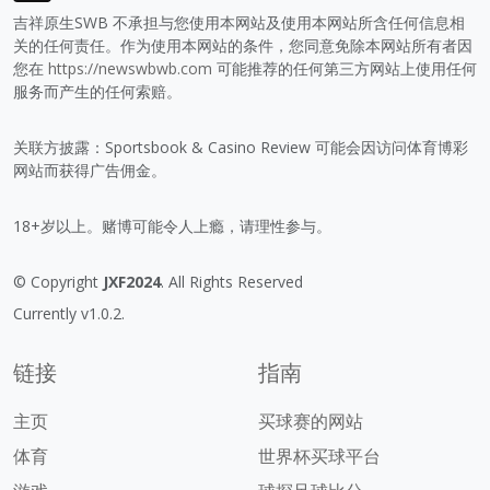
吉祥原生SWB 不承担与您使用本网站及使用本网站所含任何信息相
关的任何责任。作为使用本网站的条件，您同意免除本网站所有者因
您在
https://newswbwb.com
可能推荐的任何第三方网站上使用任何
服务而产生的任何索赔。
关联方披露：Sportsbook & Casino Review 可能会因访问体育博彩
网站而获得广告佣金。
18+岁以上。赌博可能令人上瘾，请理性参与。
© Copyright
JXF2024
. All Rights Reserved
Currently v1.0.2.
链接
指南
主页
买球赛的网站
体育
世界杯买球平台