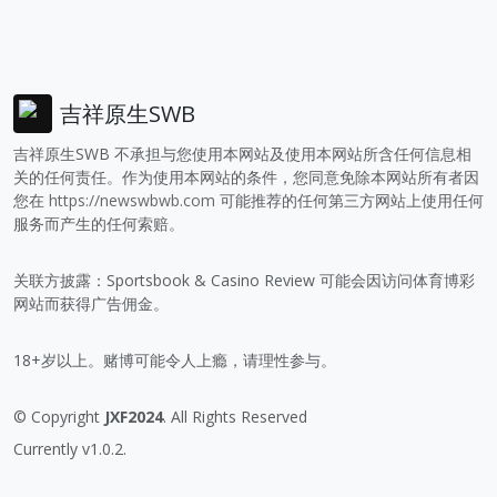
吉祥原生SWB
吉祥原生SWB 不承担与您使用本网站及使用本网站所含任何信息相
关的任何责任。作为使用本网站的条件，您同意免除本网站所有者因
您在
https://newswbwb.com
可能推荐的任何第三方网站上使用任何
服务而产生的任何索赔。
关联方披露：Sportsbook & Casino Review 可能会因访问体育博彩
网站而获得广告佣金。
18+岁以上。赌博可能令人上瘾，请理性参与。
© Copyright
JXF2024
. All Rights Reserved
Currently v1.0.2.