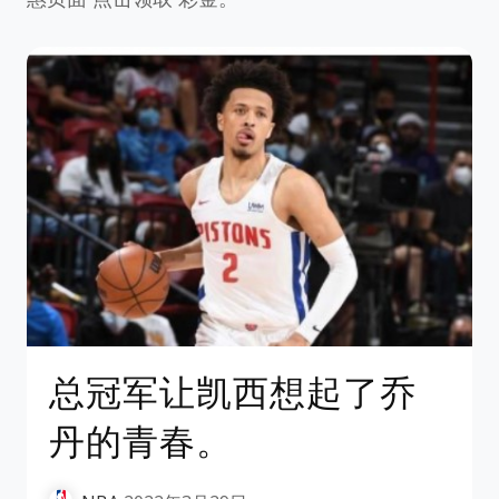
总冠军让凯西想起了乔
丹的青春。