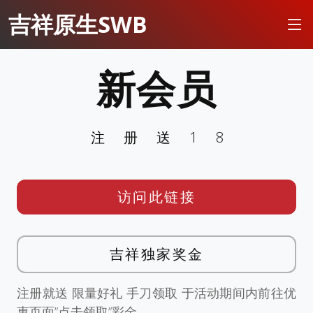
吉祥原生SWB
新会员
注册送18
访问此链接
吉祥独家奖金
注册就送 限量好礼 手刀领取 于活动期间内前往优
惠页面”点击领取”彩金。