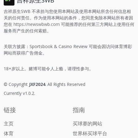
吉祥原生SWB
吉祥原生SWB 不承担与您使用本网站及使用本网站所含任何信息相
关的任何责任。作为使用本网站的条件，您同意免除本网站所有者因
您在
https://newswbwb.com
可能推荐的任何第三方网站上使用任何
服务而产生的任何索赔。
关联方披露：Sportsbook & Casino Review 可能会因访问体育博彩
网站而获得广告佣金。
18+岁以上。赌博可能令人上瘾，请理性参与。
© Copyright
JXF2024
. All Rights Reserved
Currently v1.0.2.
链接
指南
主页
买球赛的网站
体育
世界杯买球平台