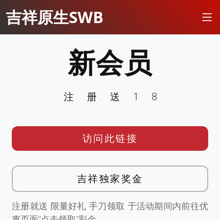
吉祥原生SWB
新会员
注册送18
访问此链接
吉祥独家奖金
注册就送 限量好礼 手刀领取 于活动期间内前往优
惠页面”点击领取”彩金。