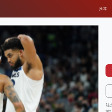
推荐
注
前