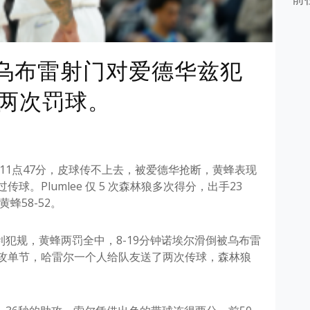
，乌布雷射门对爱德华兹犯
两次罚球。
到11点47分，皮球传不上去，被爱德华抢断，黄蜂表现
。Plumlee 仅 5 次森林狼多次得分，出手23
蜂58-52。
姆利犯规，黄蜂两罚全中，8-19分钟诺埃尔滑倒被乌布雷
攻单节，哈雷尔一个人给队友送了两次传球，森林狼