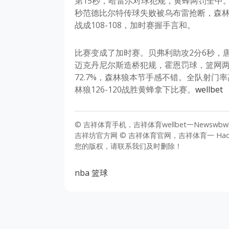
第15秒，哈雷尔对球犯规，黄蜂两罚全中。
秒范德比尔特传球失败被乌布雷抢断，森林狼
战成108-108，加时赛握手言和。
比赛变成了加时赛。贝弗利助攻2分6秒，唐
迈克丹尼尔斯造桥犯规，霍恩罚球，篮网两
72.7%，森林狼本节手感不错。全队射门率
林狼126-120战胜黄蜂拿下比赛。
wellbet
© 吉祥体育手机，吉祥体育wellbet一Newswbwb
吉祥坊官方网 © 吉祥体育官网，吉祥体育一 Ha
您的版权，请联系我们及时删除！
nba
篮球