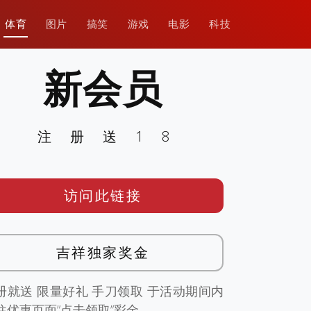
体育
图片
搞笑
游戏
电影
科技
新会员
注册送18
访问此链接
吉祥独家奖金
册就送 限量好礼 手刀领取 于活动期间内
往优惠页面”点击领取”彩金。