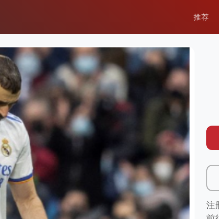
推荐
注
前