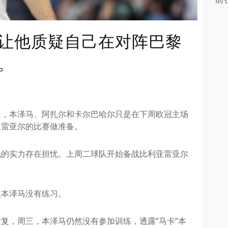
让他质疑自己在对阵巴黎
。
是，本泽马、阿扎尔和卡尔巴哈尔只是在下周欧冠主场
亚雷亚尔的比赛做准备。
他的实力存在担忧。上周二球队开始备战比利亚雷亚尔
但本泽马没有练习。
复，周三，本泽马仍然没有参加训练，透露“马卡”本