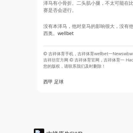
泽马有小骨折。二头肌小腿，不太可能在
赛是否会进行。
没有本泽马，他对皇马的影响很大，没有
西奥。
wellbet
© 吉祥体育手机，吉祥体育wellbet一Newswbwb
吉祥坊官方网 © 吉祥体育官网，吉祥体育一 Ha
您的版权，请联系我们及时删除！
西甲
足球