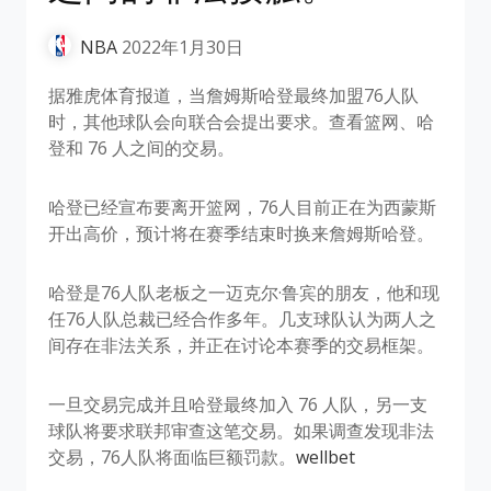
NBA
2022年1月30日
据雅虎体育报道，当詹姆斯哈登最终加盟76人队
时，其他球队会向联合会提出要求。查看篮网、哈
登和 76 人之间的交易。
哈登已经宣布要离开篮网，76人目前正在为西蒙斯
开出高价，预计将在赛季结束时换来詹姆斯哈登。
哈登是76人队老板之一迈克尔·鲁宾的朋友，他和现
任76人队总裁已经合作多年。几支球队认为两人之
间存在非法关系，并正在讨论本赛季的交易框架。
一旦交易完成并且哈登最终加入 76 人队，另一支
球队将要求联邦审查这笔交易。如果调查发现非法
交易，76人队将面临巨额罚款。
wellbet