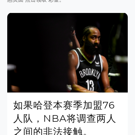
如果哈登本赛季加盟76
人队，NBA将调查两人
之间的非法接触。