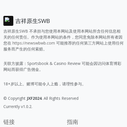
吉祥原生SWB
吉祥原生SWB 不承担与您使用本网站及使用本网站所含任何信息相
关的任何责任。作为使用本网站的条件，您同意免除本网站所有者因
您在
https://newswbwb.com
可能推荐的任何第三方网站上使用任何
服务而产生的任何索赔。
关联方披露：Sportsbook & Casino Review 可能会因访问体育博彩
网站而获得广告佣金。
18+岁以上。赌博可能令人上瘾，请理性参与。
© Copyright
JXF2024
. All Rights Reserved
Currently v1.0.2.
链接
指南