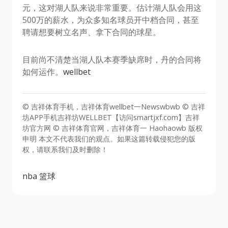
元，这对湖人队来说非常重要。估计湖人队会用这
500万的薪水，为众多知名球员开中档合同，甚至
聘请想要树立名声、拿下合同的球星。
目前尚不清楚当湖人队本赛季缺席时，丹的合同将
如何运作。
wellbet
© 吉祥体育手机，吉祥体育wellbet一Newswbwb © 吉祥
坊APP手机吉祥坊WELLBET【访问smartjxf.com】吉祥
坊官方网 © 吉祥体育官网，吉祥体育一 Haohaowb 版权
申明 本文不代表我们的观点。如果这篇转载侵犯您的版
权，请联系我们及时删除！
nba
篮球