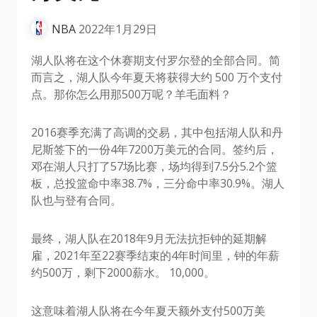
NBA
2022年1月29日
湖人队将在这个休赛期支付罗尔登的全部合同。简
而言之，湖人队今年夏天将获得大约 500 万个支付
点。那你怎么用那500万呢？羊毛面料？
2016赛季充满了高调的交易，其中包括湖人队和丹
尼斯签下的一份4年7200万美元的合同。签约后，
邓在湖人只打了57场比赛，场均得到7.5分5.2个篮
板，总投篮命中率38.7%，三分命中率30.9%。湖人
队也与登有合同。
最终，湖人队在2018年9月无法抗拒钟的延期解
雇，2021年至22赛季结束的4年时间里，钟的年薪
约500万，剩下2000薪水。 10,000。
这意味着湖人队将在今年夏天额外支付500万美