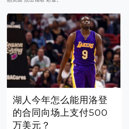
湖人今年怎么能用洛登
的合同向场上支付500
万美元？