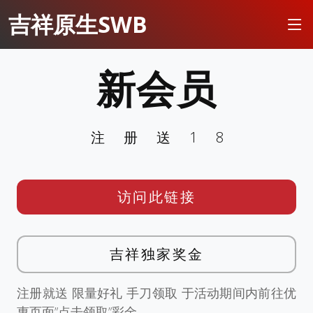
吉祥原生SWB
新会员
注册送18
访问此链接
吉祥独家奖金
注册就送 限量好礼 手刀领取 于活动期间内前往优
惠页面”点击领取”彩金。