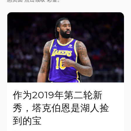
作为2019年第二轮新
秀，塔克伯恩是湖人捡
到的宝