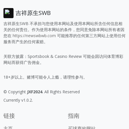
吉祥原生SWB
吉祥原生SWB 不承担与您使用本网站及使用本网站所含任何信息相
关的任何责任。作为使用本网站的条件，您同意免除本网站所有者因
您在
https://newswbwb.com
可能推荐的任何第三方网站上使用任何
服务而产生的任何索赔。
关联方披露：Sportsbook & Casino Review 可能会因访问体育博彩
网站而获得广告佣金。
18+岁以上。赌博可能令人上瘾，请理性参与。
© Copyright
JXF2024
. All Rights Reserved
Currently v1.0.2.
链接
指南
主页
买球赛的网站