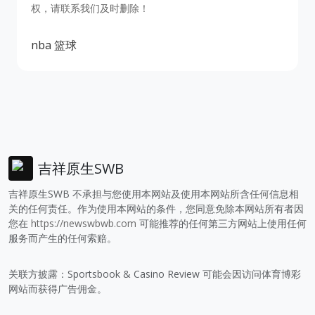
权，请联系我们及时删除！
nba
篮球
吉祥原生SWB
吉祥原生SWB 不承担与您使用本网站及使用本网站所含任何信息相
关的任何责任。作为使用本网站的条件，您同意免除本网站所有者因
您在
https://newswbwb.com
可能推荐的任何第三方网站上使用任何
服务而产生的任何索赔。
关联方披露：Sportsbook & Casino Review 可能会因访问体育博彩
网站而获得广告佣金。