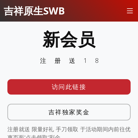
吉祥原生SWB
新会员
注册送18
访问此链接
吉祥独家奖金
注册就送 限量好礼 手刀领取 于活动期间内前往优
惠页面”点击领取”彩金。