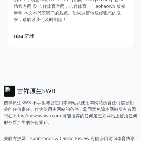
坊官方网 © 吉祥体育官网，吉祥体育一 Haohaowb 版权
申明 本文不代表我们的观点。如果这篇转载侵犯您的版
权，请联系我们及时删除！
nba
篮球
吉祥原生SWB
吉祥原生SWB 不承担与您使用本网站及使用本网站所含任何信息相
关的任何责任。作为使用本网站的条件，您同意免除本网站所有者因
您在
https://newswbwb.com
可能推荐的任何第三方网站上使用任何
服务而产生的任何索赔。
关联方披露：Sportsbook & Casino Review 可能会因访问体育博彩