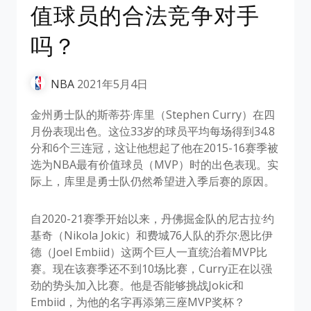
值球员的合法竞争对手
吗？
NBA
2021年5月4日
金州勇士队的斯蒂芬·库里（Stephen Curry）在四
月份表现出色。这位33岁的球员平均每场得到34.8
分和6个三连冠，这让他想起了他在2015-16赛季被
选为NBA最有价值球员（MVP）时的出色表现。实
际上，库里是勇士队仍然希望进入季后赛的原因。
自2020-21赛季开始以来，丹佛掘金队的尼古拉·约
基奇（Nikola Jokic）和费城76人队的乔尔·恩比伊
德（Joel Embiid）这两个巨人一直统治着MVP比
赛。现在该赛季还不到10场比赛，Curry正在以强
劲的势头加入比赛。他是否能够挑战Jokic和
Embiid，为他的名字再添第三座MVP奖杯？