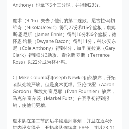
Anthony）也拿下5个三分球，并得到23分。
魔术（9-16）失去了他们的第二连败。尼古拉·乌切
维奇（NikolaUčević）得到27分和15个篮板，詹姆
斯·恩尼斯（James Ennis）得到16分和6个篮板，德
怀恩·培根（Dwyane Bacon）得到11分，科尔·安东
尼（Cole Anthony）得到4分，加里·克拉克（Gary
Clark）得到0分3助攻。泰伦斯·罗斯（Terrence
Ross）以22分成为替补席。
CJ-Mike Columb和Joseph Newkic仍然缺席，开拓
者队处境严峻。但是魔术更糟。亚伦·戈登（Aaron
Gordon）和埃文·富尼耶（Evan Fournier）缺席，
马克尔·富尔茨（Markel Fultz）在赛季初得到报
销，使他们更糟。
魔术队在第二节的后半段遇到麻烦，并且在近4分
钟内没有得分。开拓者队连续拿下8分，并以23-11