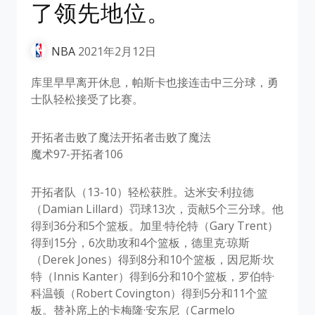
了领先地位。
NBA
2021年2月12日
库里早早离开休息，帕斯卡也接连击中三分球，勇
士队轻松接受了比赛。
开拓者击败了魔法开拓者击败了魔法
魔术97-开拓者106
开拓者队（13-10）轻松获胜。达米安·利拉德
（Damian Lillard）罚球13次，贡献5个三分球。他
得到36分和5个篮板。加里·特伦特（Gary Trent）
得到15分，6次助攻和4个篮板，德里克·琼斯
（Derek Jones）得到8分和10个篮板，因尼斯·坎
特（Innis Kanter）得到6分和10个篮板，罗伯特·
科温顿（Robert Covington）得到5分和11个篮
板。替补席上的卡梅隆·安东尼（Carmelo