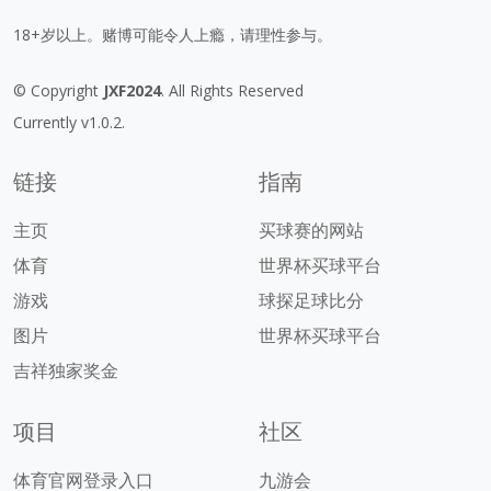
18+岁以上。赌博可能令人上瘾，请理性参与。
© Copyright
JXF2024
. All Rights Reserved
Currently v1.0.2.
链接
指南
主页
买球赛的网站
体育
世界杯买球平台
游戏
球探足球比分
图片
世界杯买球平台
吉祥独家奖金
项目
社区
体育官网登录入口
九游会