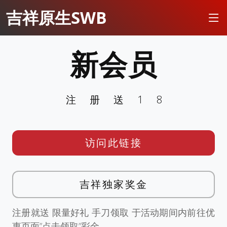
吉祥原生SWB
新会员
注册送18
访问此链接
吉祥独家奖金
注册就送 限量好礼 手刀领取 于活动期间内前往优
惠页面”点击领取”彩金。