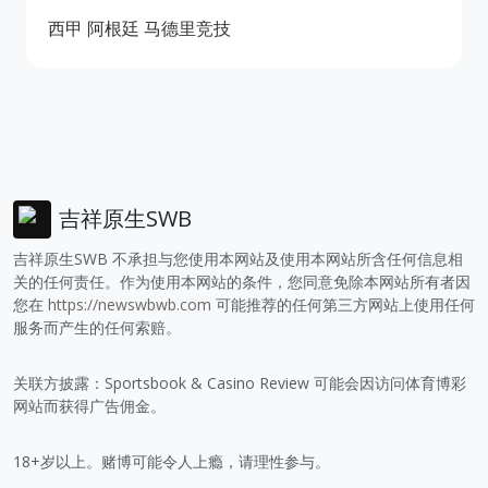
西甲
阿根廷
马德里竞技
吉祥原生SWB
吉祥原生SWB 不承担与您使用本网站及使用本网站所含任何信息相
关的任何责任。作为使用本网站的条件，您同意免除本网站所有者因
您在
https://newswbwb.com
可能推荐的任何第三方网站上使用任何
服务而产生的任何索赔。
关联方披露：Sportsbook & Casino Review 可能会因访问体育博彩
网站而获得广告佣金。
18+岁以上。赌博可能令人上瘾，请理性参与。