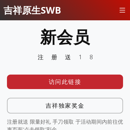
吉祥原生SWB
新会员
注册送18
访问此链接
吉祥独家奖金
注册就送 限量好礼 手刀领取 于活动期间内前往优
惠页面”点击领取”彩金。