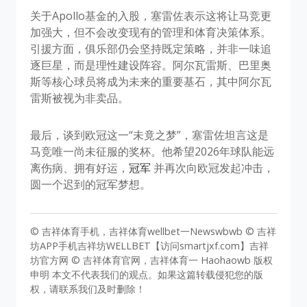
关于Apollo基金的入股，塞雷佐表示这将让马竞更
加强大，但不会改变现有的管理和体育决策体系。
引援方面，俱乐部仍会坚持既定策略，并非一味追
逐巨星，而是理性建设阵容。阿尔瓦雷斯、巴里奥
斯等核心球员将成为未来的重要基石，其中阿尔瓦
雷斯被视为非卖品。
最后，谈到欧冠这一“未竟之梦”，塞雷佐坦言这是
马竞唯一尚未征服的奖杯。他希望2026年球队能远
离伤病、拥有好运，
冠军
并再次向欧冠发起冲击，
圆一个迟到的冠军梦想。
© 吉祥体育手机，吉祥体育wellbet一Newswbwb © 吉祥
坊APP手机吉祥坊WELLBET【访问smartjxf.com】吉祥
坊官方网 © 吉祥体育官网，吉祥体育一 Haohaowb 版权
申明 本文不代表我们的观点。如果这篇转载侵犯您的版
权，请联系我们及时删除！