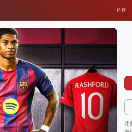
推荐
注
前