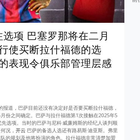
注选项 巴塞罗那将在二月
行使买断拉什福德的选
的表现令俱乐部管理层感
育报的报道，巴萨目前还没有决定好是否要买断拉什福德，
-5月份之间确定。巴萨与拉什福德第1次接触在2025年5
优先选项。当时的巴萨与尼科·威廉姆斯的经纪人谈判顺
更何况，
开云
巴萨的备选人选还有路易斯·迪亚斯。弗里
球队的规划及他将扮演的角色。拉什福德非常清楚加盟