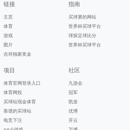
链接
指南
主页
买球赛的网站
体育
世界杯买球平台
游戏
球探足球比分
图片
世界杯买球平台
吉祥独家奖金
项目
社区
体育官网登录入口
九游会
体育网投
冠军
买球站现金体育
凯发
靠谱的买球站
优博
电竞下注
开云
pg小游戏
万博