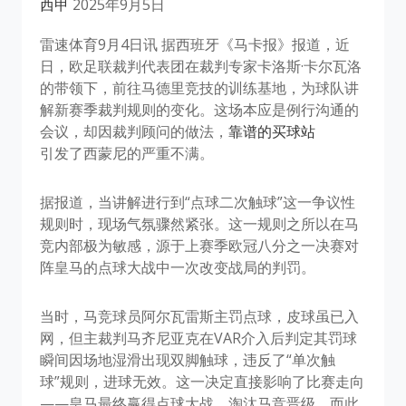
西甲
2025年9月5日
雷速体育9月4日讯 据西班牙《马卡报》报道，近
日，欧足联裁判代表团在裁判专家卡洛斯·卡尔瓦洛
的带领下，前往马德里竞技的训练基地，为球队讲
解新赛季裁判规则的变化。这场本应是例行沟通的
会议，却因裁判顾问的做法，
靠谱的买球站
引发了西蒙尼的严重不满。
据报道，当讲解进行到“点球二次触球”这一争议性
规则时，现场气氛骤然紧张。这一规则之所以在马
竞内部极为敏感，源于上赛季欧冠八分之一决赛对
阵皇马的点球大战中一次改变战局的判罚。
当时，马竞球员阿尔瓦雷斯主罚点球，皮球虽已入
网，但主裁判马齐尼亚克在VAR介入后判定其罚球
瞬间因场地湿滑出现双脚触球，违反了“单次触
球”规则，进球无效。这一决定直接影响了比赛走向
——皇马最终赢得点球大战，淘汰马竞晋级，而此