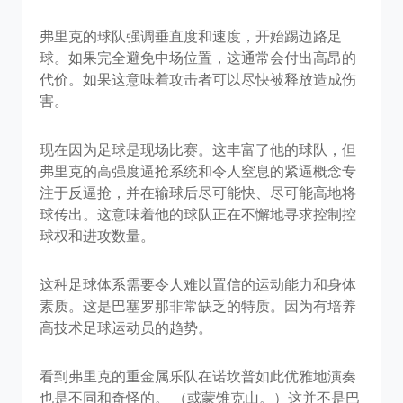
弗里克的球队强调垂直度和速度，开始踢边路足
球。如果完全避免中场位置，这通常会付出高昂的
代价。如果这意味着攻击者可以尽快被释放造成伤
害。
现在因为足球是现场比赛。这丰富了他的球队，但
弗里克的高强度逼抢系统和令人窒息的紧逼概念专
注于反逼抢，并在输球后尽可能快、尽可能高地将
球传出。这意味着他的球队正在不懈地寻求控制控
球权和进攻数量。
这种足球体系需要令人难以置信的运动能力和身体
素质。这是巴塞罗那非常缺乏的特质。因为有培养
高技术足球运动员的趋势。
看到弗里克的重金属乐队在诺坎普如此优雅地演奏
也是不同和奇怪的。 （或蒙锥克山。）这并不是巴