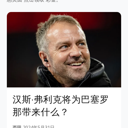
汉斯·弗利克将为巴塞罗
那带来什么？
西甲
2024年5月31日