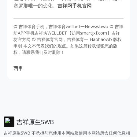
塞罗那唯一的变化。
吉祥网手机官网
© 吉祥体育手机，吉祥体育wellbet一Newswbwb © 吉祥
坊APP手机吉祥坊WELLBET【访问smartjxf.com】吉祥
坊官方网 © 吉祥体育官网，吉祥体育一 Haohaowb 版权
申明 本文不代表我们的观点。如果这篇转载侵犯您的版
权，请联系我们及时删除！
西甲
吉祥原生SWB
吉祥原生SWB 不承担与您使用本网站及使用本网站所含任何信息相