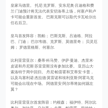
皇家马德里。 托尼·克罗斯、安东尼奥·吕迪格和费
兰·门迪预计将无法代表安切洛蒂上场，何塞卢和卢
卡可能会重新首发。 巴斯克斯可以取代卡瓦哈尔出
任右后卫。
皇马首发阵容：凯帕； 巴斯克斯、吕迪格、阿拉
巴、门迪； 巴尔韦德、克罗斯、莫德里奇； 贝灵厄
姆； 罗德里格斯、何塞尔.
比利亚雷亚尔：桑蒂·科马赞、伊萨·曼迪、杰里米·
皮诺和丹尼斯·苏亚雷斯没有参加比赛。 亚历山大·
索洛特于周中回归。 丹尼·帕雷霍和艾蒂安·卡普，
以及马塞利诺·杰拉德·莫雷诺和埃利亚斯·阿霍马克
可能会出现在中场。 阿德里安·阿尔蒂将如何踢左
翼？
比利亚雷亚尔首发阵容：约根森； 福伊特、阿尔比