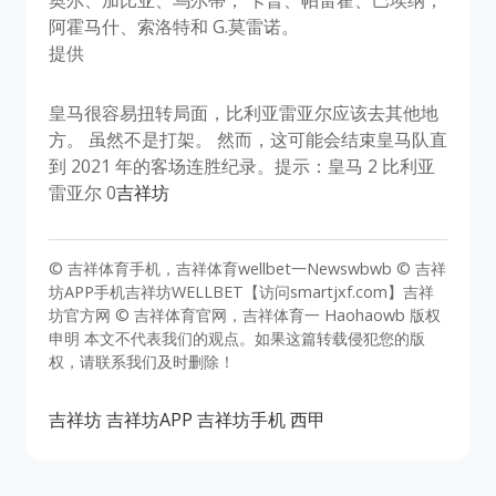
奥尔、加比亚、乌尔蒂； 卡普、帕雷霍、巴埃纳；
阿霍马什、索洛特和 G.莫雷诺。
提供
皇马很容易扭转局面，比利亚雷亚尔应该去其他地
方。 虽然不是打架。 然而，这可能会结束皇马队直
到 2021 年的客场连胜纪录。提示：皇马 2 比利亚
雷亚尔 0
吉祥坊
© 吉祥体育手机，吉祥体育wellbet一Newswbwb © 吉祥
坊APP手机吉祥坊WELLBET【访问smartjxf.com】吉祥
坊官方网 © 吉祥体育官网，吉祥体育一 Haohaowb 版权
申明 本文不代表我们的观点。如果这篇转载侵犯您的版
权，请联系我们及时删除！
吉祥坊
吉祥坊APP
吉祥坊手机
西甲