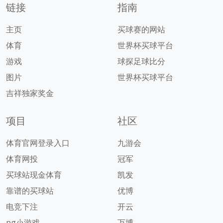
链接
指南
主页
买球赛的网站
体育
世界杯买球平台
游戏
球探足球比分
图片
世界杯买球平台
吉祥独家奖金
项目
社区
体育官网登录入口
九游会
体育网投
冠军
买球站现金体育
凯发
靠谱的买球站
优博
电竞下注
开云
pg小游戏
万博