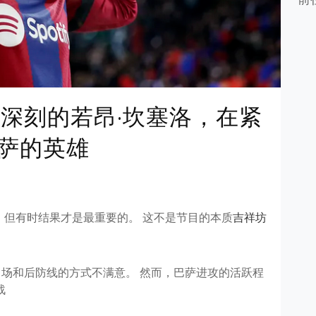
象深刻的若昂·坎塞洛，在紧
萨的英雄
 但有时结果才是最重要的。 这不是节目的本质
吉祥坊
场和后防线的方式不满意。 然而，巴萨进攻的活跃程
战