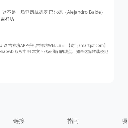
是一场亚历杭德罗·巴尔德（Alejandro Balde）
戏
吉祥坊
 © 吉祥坊APP手机吉祥坊WELLBET【访问smartjxf.com】
ohaowb 版权申明 本文不代表我们的观点。如果这篇转载侵犯
链接
指南
项