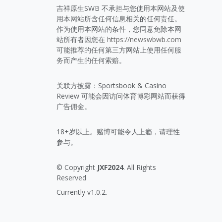
吉祥原生SWB 不承担与您使用本网站及使
用本网站所含任何信息相关的任何责任。
作为使用本网站的条件，您同意免除本网
站所有者因您在
https://newswbwb.com
可能推荐的任何第三方网站上使用任何服
务而产生的任何索赔。
关联方披露：Sportsbook & Casino
Review 可能会因访问体育博彩网站而获得
广告佣金。
18+岁以上。赌博可能令人上瘾，请理性
参与。
© Copyright
JXF2024
. All Rights
Reserved
Currently v1.0.2.