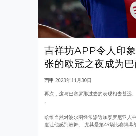
吉祥坊APP令人印
张的欧冠之夜成为巴
西甲
2023年11月30日
再次，这与巴塞罗那过去的表现相去甚远。
。
哈维当然对波尔图经常渗透加泰罗尼亚人中
度让他感到鼓舞。 尤其是第45场比赛揭幕