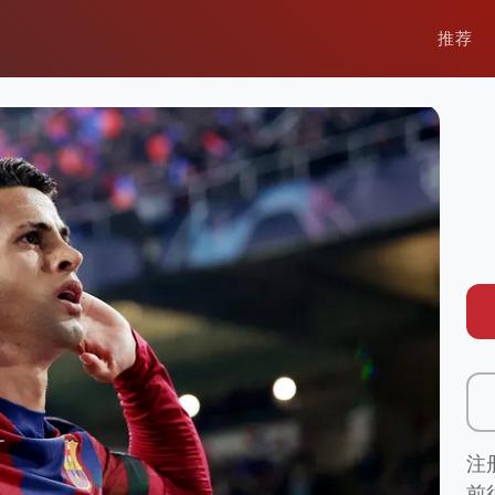
推荐
注
前