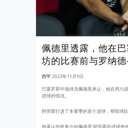
佩德里透露，他在巴
坊的比赛前与罗纳德
西甲
2023年11月9日
巴塞罗那中场球员佩德里承认，他在周六战
进球的情况。
阿劳霍打进了本赛季的首个进球，帮助球队在
他承认伤愈复出的佩德里·阿劳霍的进球使