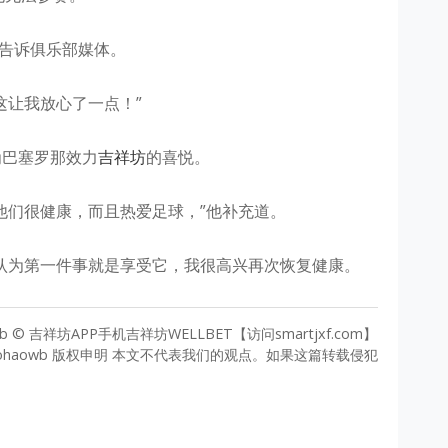
他告诉俱乐部媒体。
这让我放心了一点！”
为巴塞罗那效力
吉祥坊
的喜悦。
他们很健康，而且热爱足球，”他补充道。
认为第一件事就是享受它，我很高兴再次恢复健康。
 © 吉祥坊APP手机吉祥坊WELLBET【访问smartjxf.com】
ohaowb 版权申明 本文不代表我们的观点。如果这篇转载侵犯