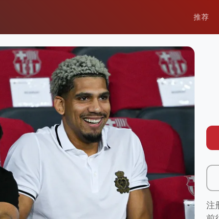
推荐
注
前