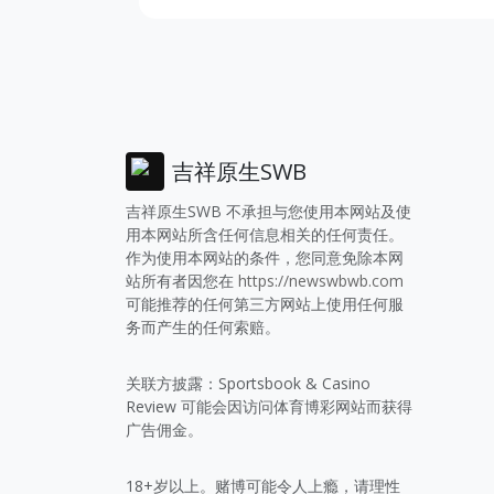
吉祥原生SWB
吉祥原生SWB 不承担与您使用本网站及使
用本网站所含任何信息相关的任何责任。
作为使用本网站的条件，您同意免除本网
站所有者因您在
https://newswbwb.com
可能推荐的任何第三方网站上使用任何服
务而产生的任何索赔。
关联方披露：Sportsbook & Casino
Review 可能会因访问体育博彩网站而获得
广告佣金。
18+岁以上。赌博可能令人上瘾，请理性