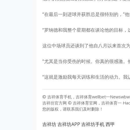
“在最后一刻进球并获胜总是很特别的，”
“罗纳德和我整个星期都在谈论他的目标，
这位中场球员还谈到了他自八月以来首次
“尤其是当你受伤的时候。你真的很感激。
“这就是激励我每天训练和生活的动力。我
© 吉祥体育手机，吉祥体育wellbet一Newswbwb
吉祥坊官方网 © 吉祥体育官网，吉祥体育一 Ha
您的版权，请联系我们及时删除！
吉祥坊
吉祥坊APP
吉祥坊手机
西甲