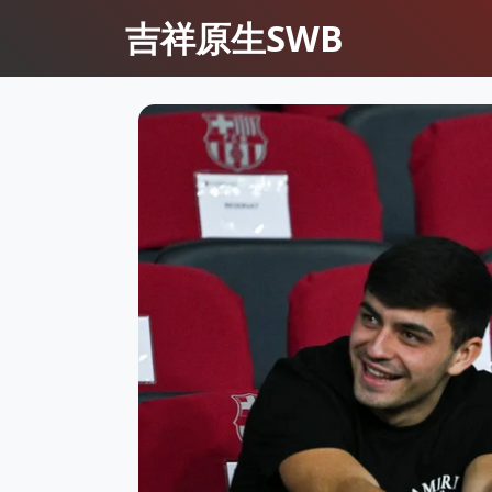
吉祥原生SWB